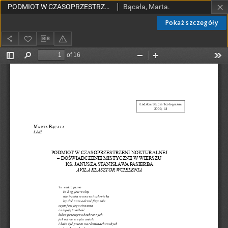
PODMIOT W CZASOPRZESTRZENI NOKTURALNEJ– DOŚWIADCZENIE MISTYCZNE W WIERSZU KS. JANUSZA STANISŁAWA PASIERBA "AVILA KLASZTOR WCIELENIA"
Bącała, Marta.
Pokaż szczegóły