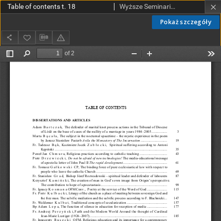
Table of contents t. 18
Wyższe Seminarium Duchowne w Łodzi
Pokaż szczegóły