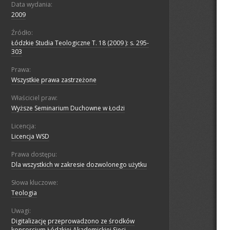
Data wydania:
2009
Źródło:
Łódzkie Studia Teologiczne T. 18 (2009 ): s. 295-
303
Prawa:
Wszystkie prawa zastrzeżone
Właściciel praw:
Wyższe Seminarium Duchowne w Łodzi
Licencja:
Licencja WSD
Prawa dostępu:
Dla wszystkich w zakresie dozwolonego użytku
Słowa kluczowe:
Teologia
Uwagi:
Digitalizację przeprowadzono ze środków
konsorcjum Łódzkiej Akademickiej Sieci