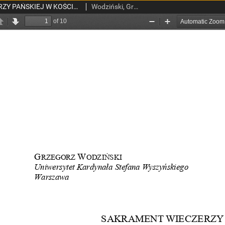
SAKRAMENT WIECZERZY PAŃSKIEJ W KOŚCIELE REFORMOWANYM W ANGLII W ŚWIETLE FORMY JANA ŁASKIEGO Z 1555 R.
Wodziński, Grzegorz.