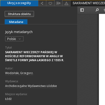
Ukryj szczegóły
Struktura obiektu
Metadane
Język metadanych
Polski
Tytuł:
SAKRAMENT WIECZERZY PAŃSKIEJ W
KOŚCIELE REFORMOWANYM W ANGLII W
ŚWIETLE FORMY JANA ŁASKIEGO Z 1555 R.
Autor:
Wodziński, Grzegorz.
Wydawca:
Archidiecezjalne Wydawnictwo Łódzkie
Miejsce wydania:
Łódź