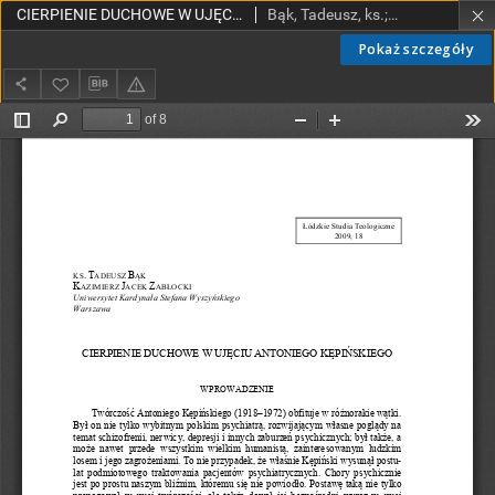
CIERPIENIE DUCHOWE W UJĘCIU ANTONIEGO KĘPIŃSKIEGO
Bąk, Tadeusz, ks.; Zabłocki, J. K.
Pokaż szczegóły