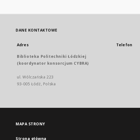
DANE KONTAKTOWE
Adres
Telefon
Biblioteka Politechniki Łódzkiej
(koordynator konsorcjum CYBRA)
ul. Wólczańska 223
93-005 Łódź, Polska
MAPA STRONY
Strona główna