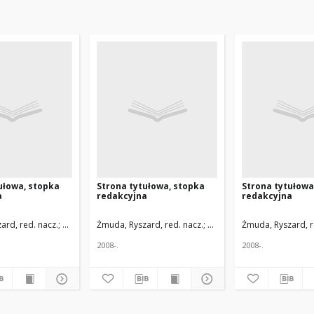
ułowa, stopka
Strona tytułowa, stopka
Strona tytułowa
a
redakcyjna
redakcyjna
y w Łodzi
ard, red. nacz.
Uniwersytet Medyczny w Łodzi
Żmuda, Ryszard, red. nacz.
Uniwersytet Medyczny w Ł
Żmuda, Ryszard, r
2008-.
2008-.