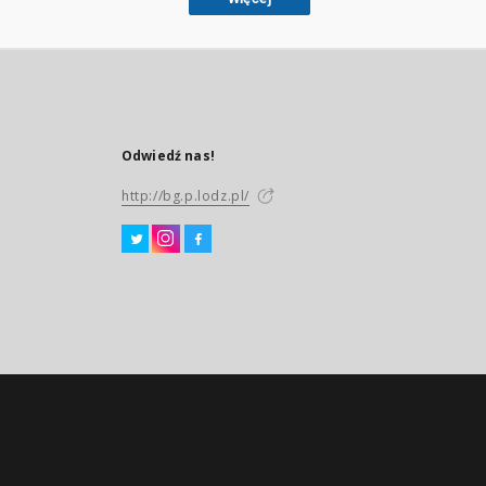
Odwiedź nas!
http://bg.p.lodz.pl/