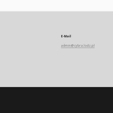
E-Mail
admin@cybra.lodz.pl