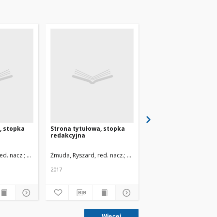
, stopka
Strona tytułowa, stopka
Strona tytułowa, sto
redakcyjna
redakcyjna
odzi
ed. nacz.
Uniwersytet Medyczny w Łodzi
Żmuda, Ryszard, red. nacz.
Uniwersytet Medyczny w Łodzi
Żmuda, Ryszard, red. na
2017
2008-.
Więcej