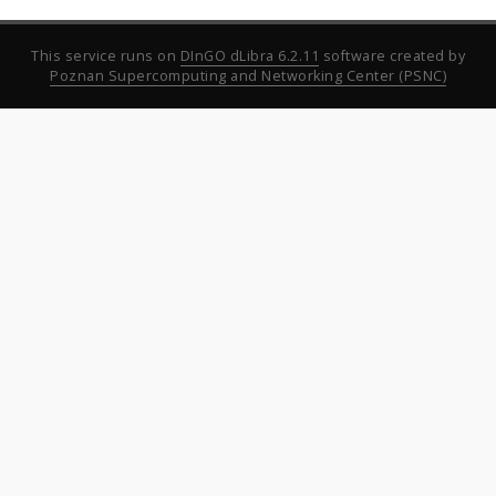
This service runs on
DInGO dLibra 6.2.11
software created by
Poznan Supercomputing and Networking Center (PSNC)