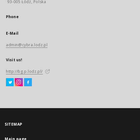
93-005 Łódź, Polska
Phone
E-Mail
admin@cybra.lodz.pl
Visit us!
http://bg.p.lodz.pl/
SITEMAP
Main page