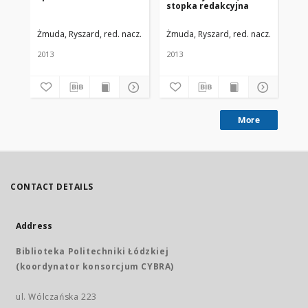
stopka redakcyjna
Me
Li
nr 
Żmuda, Ryszard, red. nacz.
Uniwersytet Medyczny w Łodzi
Żmuda, Ryszard, red. nacz.
Uniwers
Żmu
2013
2013
201
More
CONTACT DETAILS
Address
Biblioteka Politechniki Łódzkiej
(koordynator konsorcjum CYBRA)
ul. Wólczańska 223