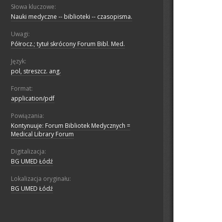
Słowa kluczowe:
Nauki medyczne -- biblioteki -- czasopisma.
Uwagi:
Półrocz.; tytuł skrócony Forum Bibl. Med.
Język:
pol, streszcz. ang.
Format:
application/pdf
Powiązania:
Kontynuuje: Forum Bibliotek Medycznych =
Medical Library Forum
Digitalizacja:
BG UMED Łódź
Lokalizacja oryginału:
BG UMED Łódź