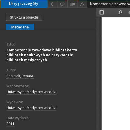
Ukryj szczegóły
Struktura obiektu
Metadane
Tytuł:
Kompetencje zawodowe bibliotekarzy
bibliotek naukowych na przykładzie
bibliotek medycznych
Autor:
Pabisiak, Renata.
Współtwórca:
Uniwersytet Medyczny w Łodzi
Wydawca:
Uniwersytet Medyczny w Łodzi
Data wydania:
2011