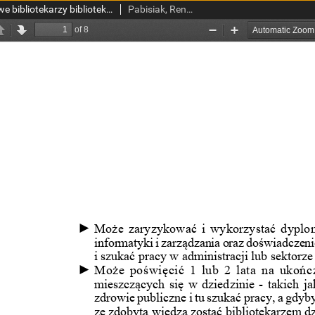
Kompetencje zawodowe bibliotekarzy bibliotek naukowych na przykładzie bibliotek medycznych
Pabisiak, Renata.