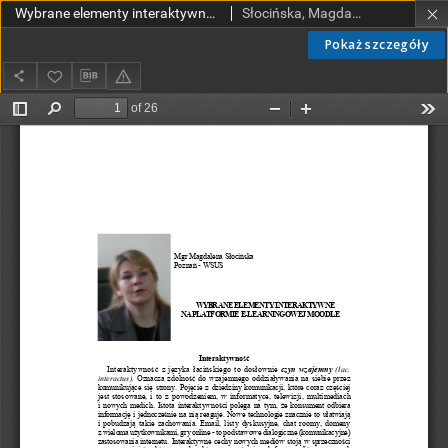
Wybrane elementy interaktywne na platformie e-learningowej Moodle
Słocińska, Magdalena
Pokaż szczegóły