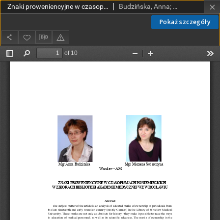
Znaki proweniencyjne w czasopismach poniemieckich w zbiorach Biblioteki Akademii Medycznej we Wrocławiu
Budzińska, Anna; Świerczyna Marzena
Pokaż szczegóły