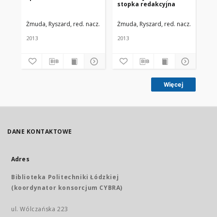
stopka redakcyjna
Me
Li
nr 
Żmuda, Ryszard, red. nacz.
Uniwersytet Medyczny w Łodzi
Żmuda, Ryszard, red. nacz.
Uniwers
Żmu
2013
2013
201
Więcej
DANE KONTAKTOWE
Adres
Biblioteka Politechniki Łódzkiej
(koordynator konsorcjum CYBRA)
ul. Wólczańska 223