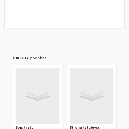
OBIEKTY
podobne
Spis treści
Strona tytułowa,
Fo