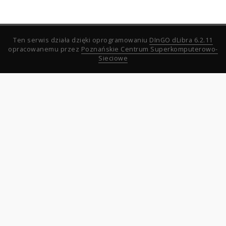
Ten serwis działa dzięki oprogramowaniu
DInGO dLibra 6.2.11
opracowanemu przez
Poznańskie Centrum Superkomputerowo-
Sieciowe