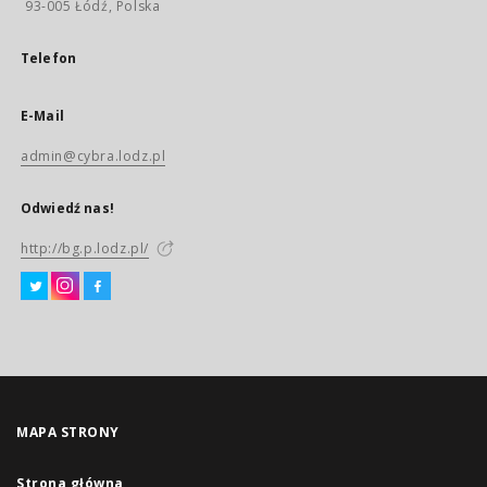
93-005 Łódź, Polska
Telefon
E-Mail
admin@cybra.lodz.pl
Odwiedź nas!
http://bg.p.lodz.pl/
MAPA STRONY
Strona główna