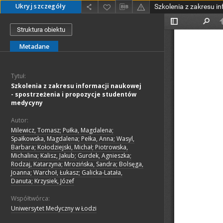
Ukryj szczegóły
Struktura obiektu
Metadane
Tytuł:
Szkolenia z zakresu informacji naukowej
- spostrzeżenia i propozycje studentów
medycyny
Autor:
Milewicz, Tomasz; Pułka, Magdalena;
Spałkowska, Magdalena; Pełka, Anna; Wasyl,
Barbara; Kołodziejski, Michał; Piotrowska,
Michalina; Kalisz, Jakub; Gurdek, Agnieszka;
Rodzaj, Katarzyna; Mrozińska, Sandra; Bolsęga,
Joanna; Warchoł, Łukasz; Galicka-Latała,
Danuta; Krzysiek, Józef
Współtwórca:
Uniwersytet Medyczny w Łodzi