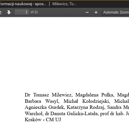
Szkolenia z zakresu informacji naukowej - spostrzeżenia i propozycje studentów medycyny
Milewicz, Tomasz; Pułka, Magdalena; Spałkowska, Magdalena; Pełka, Anna; Wasyl, Barbara; Kołodziejski, Michał; Piotrowska, Michalina; Kalisz, Jakub; Gurdek, Agnieszka; Rodzaj, Katarzyna; Mrozińska, Sandra; Bolsęga, Joanna; Warchoł, Łukasz; Galicka-Latała, Danuta; Krzysiek, Józef