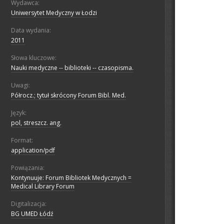
Wydawca:
Uniwersytet Medyczny w Łodzi
Data wydania:
2011
Słowa kluczowe:
Nauki medyczne -- biblioteki -- czasopisma.
Uwagi:
Półrocz.; tytuł skrócony Forum Bibl. Med.
Język:
pol, streszcz. ang.
Format:
application/pdf
Powiązania:
Kontynuuje: Forum Bibliotek Medycznych =
Medical Library Forum
Digitalizacja:
BG UMED Łódź