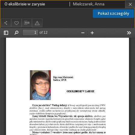
O ekslibrisie w zarysie
Mielczarek, Anna
Pokaż szczegóły