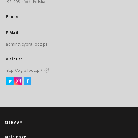
93-005 Łódź, Polska
Phone
E-Mail
admin@cybra.lodz.pl
Visit us!
http://bg.p.lodz.pl/
SITEMAP
Main page