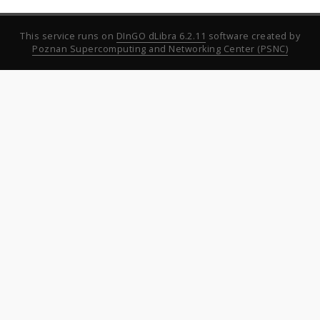
This service runs on
DInGO dLibra 6.2.11
software created by
Poznan Supercomputing and Networking Center (PSNC)