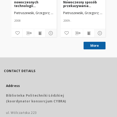
nowoczesnych
Nowoczesny sposób
mię
technologii
przekazywania
dz
internetowych w nowej
zintegrowanych baz
za
Pietruszewski, Grzegorz; Głębocki, Jacek
Pietruszewski, Grzegorz; Głębocki, J
Uniwersytet Medyczny w Łod
Głę
wersji systemu
danych: Polski
wy
bibliograficzno-
Tezaurus Medyczny i
bi
bibliotecznego
Polska Bibliografia
na
2008
2009-.
200
Expertus. Stan obecny i
Lekarska
kierunki rozwoju
More
CONTACT DETAILS
Address
Biblioteka Politechniki Łódzkiej
(koordynator konsorcjum CYBRA)
ul. Wólczańska 223