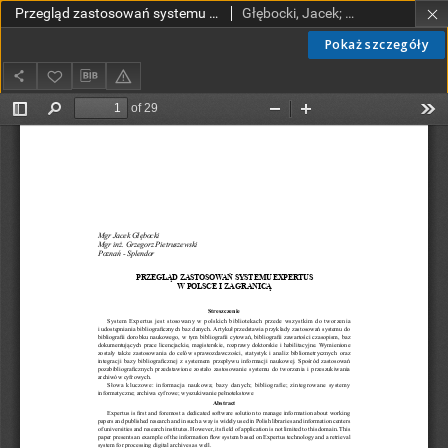
Przegląd zastosowań systemu Expertus w Polsce i za granicą
Głębocki, Jacek; Pietruszewski, Grzegorz
Pokaż szczegóły