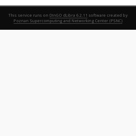
This service runs on
DInGO dLibra 6.2.11
software created by
Poznan Supercomputing and Networking Center (PSNC)