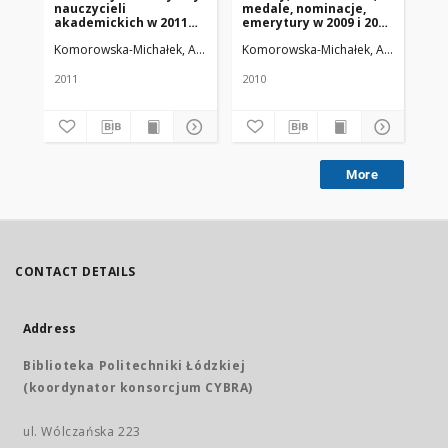
nauczycieli
medale, nominacje,
no
akademickich w 2011
emerytury w 2009 i 2010
na
roku
roku
ak
Komorowska-Michałek, Agnieszka
Komorowska-Michałek, Agnieszka
Żmuda, Ryszard. Red. nacz.
Ko
Ż
20
2011
2010
201
More
CONTACT DETAILS
Address
Biblioteka Politechniki Łódzkiej
(koordynator konsorcjum CYBRA)
ul. Wólczańska 223