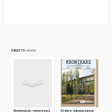
OBJECTS
similar
Nominacje i emerytury
Ordery, odznaczenia,
Or