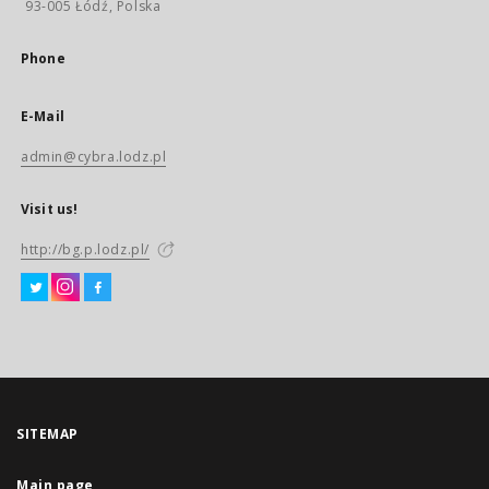
93-005 Łódź, Polska
Phone
E-Mail
admin@cybra.lodz.pl
Visit us!
http://bg.p.lodz.pl/
SITEMAP
Main page