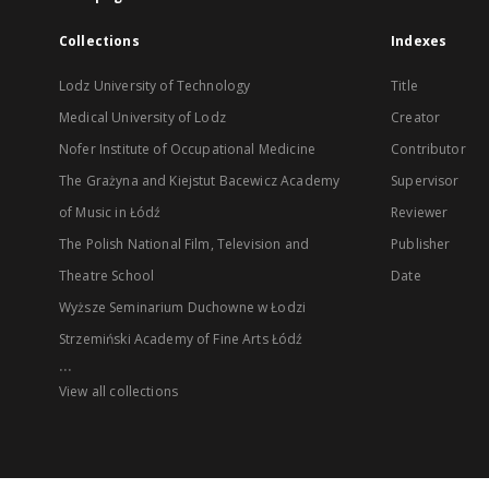
Collections
Indexes
Lodz University of Technology
Title
Medical University of Lodz
Creator
Nofer Institute of Occupational Medicine
Contributor
The Grażyna and Kiejstut Bacewicz Academy
Supervisor
of Music in Łódź
Reviewer
The Polish National Film, Television and
Publisher
Theatre School
Date
Wyższe Seminarium Duchowne w Łodzi
Strzemiński Academy of Fine Arts Łódź
...
View all collections