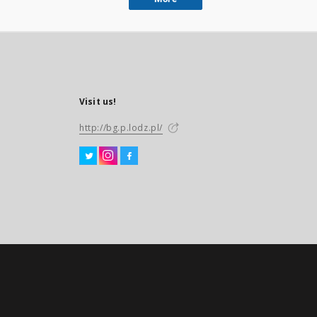
Visit us!
http://bg.p.lodz.pl/