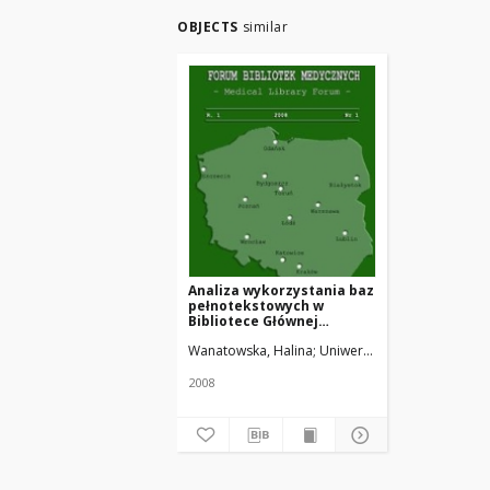
OBJECTS
similar
Analiza wykorzystania baz
pełnotekstowych w
Bibliotece Głównej
Akademii Medycznej w
Wanatowska, Halina
Uniwersytet Medyczny w Ło
Bydgoszczy
2008