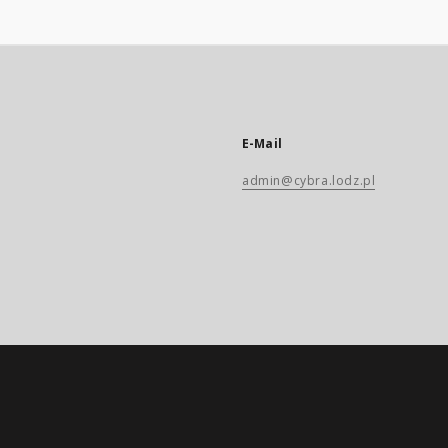
E-Mail
admin@cybra.lodz.pl