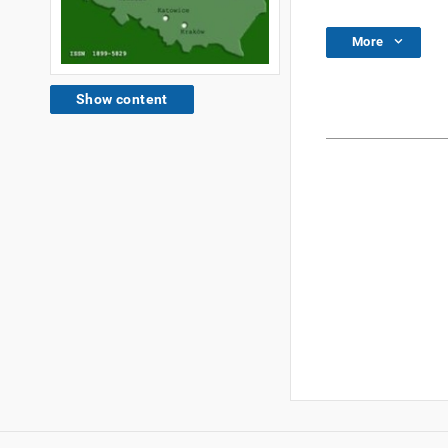
More
Show content