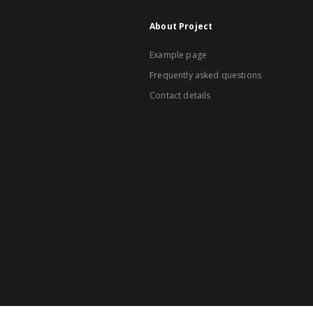
About Project
Example page
Frequently asked questions
Contact details