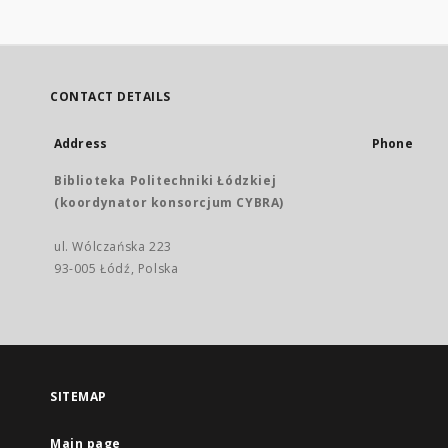
CONTACT DETAILS
Address
Phone
Biblioteka Politechniki Łódzkiej
(koordynator konsorcjum CYBRA)
ul. Wólczańska 223
93-005 Łódź, Polska
SITEMAP
Main page