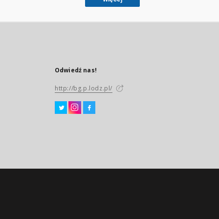
Odwiedź nas!
http://bg.p.lodz.pl/