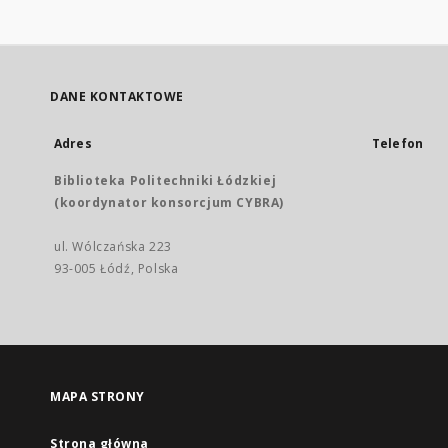
DANE KONTAKTOWE
Adres
Telefon
Biblioteka Politechniki Łódzkiej
(koordynator konsorcjum CYBRA)
ul. Wólczańska 223
93-005 Łódź, Polska
MAPA STRONY
Strona główna