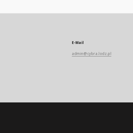
E-Mail
admin@cybra.lodz.pl