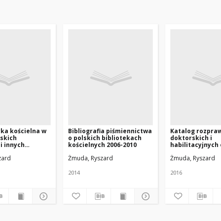
yka kościelna w
Bibliografia piśmiennictwa
Katalog rozpra
lskich
o polskich bibliotekach
doktorskich i
i innych
kościelnych 2006-2010
habilitacyjnych
(1945-2013)
licencjackich i
zard
Żmuda, Ryszard
Żmuda, Ryszard
magisterskich 
bibliotekach ko
Polsce za lata 1
2014
2016