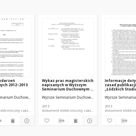
wydarzeń
Wykaz prac magisterskich
Informacje dot
nych 2012–2013
napisanych w Wyższym
zasad publikacj
Seminarium Duchownym w
„Łódzkich Studi
Łodzi. Rok 2013
Teologicznych"
inarium Duchowne w Łodzi
Wyższe Seminarium Duchowne w Łodzi
Wyższe Seminari
2013
2013
dokument elektroniczny czasopismo
dokument elektroniczny czasopismo