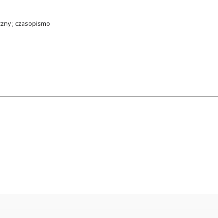
czny
;
czasopismo