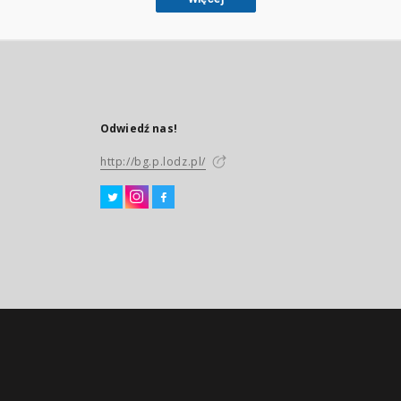
Odwiedź nas!
http://bg.p.lodz.pl/