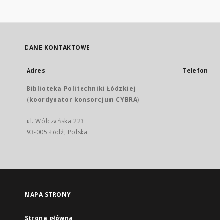
DANE KONTAKTOWE
Adres
Telefon
Biblioteka Politechniki Łódzkiej
(koordynator konsorcjum CYBRA)
ul. Wólczańska 223
93-005 Łódź, Polska
MAPA STRONY
Strona główna