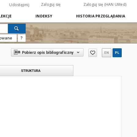
Zaloguj się
Zaloguj się (HAN UMed)
Udostępnij
EKCJE
INDEKSY
HISTORIA PRZEGLĄDANIA
sowane
?
Pobierz opis bibliograficzny
EN
PL
STRUKTURA