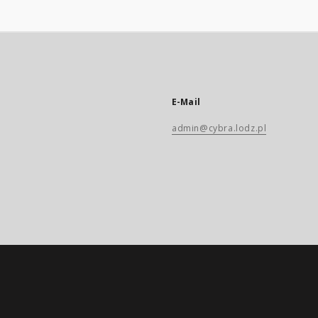
E-Mail
admin@cybra.lodz.pl