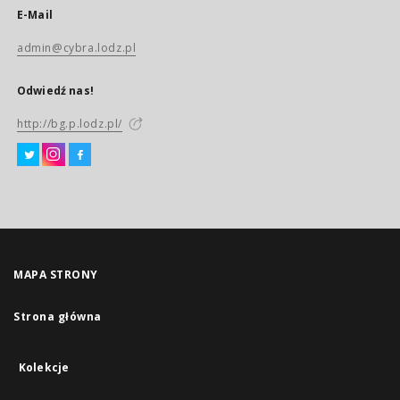
E-Mail
admin@cybra.lodz.pl
Odwiedź nas!
http://bg.p.lodz.pl/
MAPA STRONY
Strona główna
Kolekcje