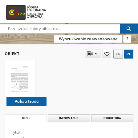
Wyszukiwanie zaawansowane
?
OBIEKT
EN
PL
Pokaż treść
OPIS
INFORMACJE
STRUKTURA
Tytuł: