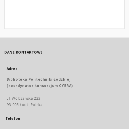
DANE KONTAKTOWE
Adres
Biblioteka Politechniki Łódzkiej
(koordynator konsorcjum CYBRA)
ul. Wólczańska 223
93-005 Łódź, Polska
Telefon