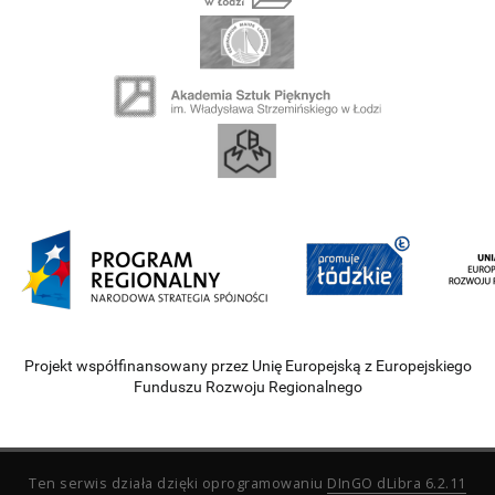
Projekt współfinansowany przez Unię Europejską z Europejskiego
Funduszu Rozwoju Regionalnego
Ten serwis działa dzięki oprogramowaniu
DInGO dLibra 6.2.11