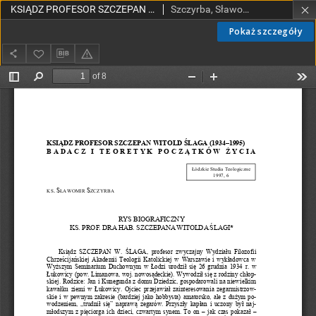
KSIĄDZ PROFESOR SZCZEPAN WITOLD ŚLAGA (1934–1995) BADACZ I TEORETYK POCZĄTKÓW ŻYCIA RYS BIOGRAFICZNY KS. PROF. DRA HAB. SZCZEPANA WITOLDA ŚLAGI
Szczyrba, Sławomir, ks.
Pokaż szczegóły