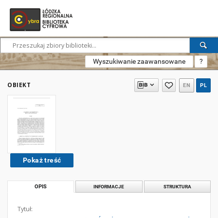
Wyszukiwanie zaawansowane
?
OBIEKT
EN
PL
Pokaż treść
OPIS
INFORMACJE
STRUKTURA
Tytuł: