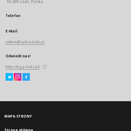
93-005 Łódź, Polska
Telefon
E-Mail
admin@cybra.lodz.pl
Odwiedź nas!
http://bg.p.lodz.pl/
MAPA STRONY
Strona główna