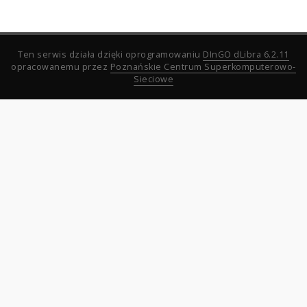
Ten serwis działa dzięki oprogramowaniu
DInGO dLibra 6.2.11
opracowanemu przez
Poznańskie Centrum Superkomputerowo-
Sieciowe