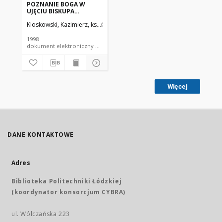
POZNANIE BOGA W
UJĘCIU BISKUPA
PROFESORA BOHDANA
Kloskowski, Kazimierz, ks.
Czalej, Sławomir, ks.
BEJZE
1998
dokument elektroniczny czasopismo
Więcej
DANE KONTAKTOWE
Adres
Biblioteka Politechniki Łódzkiej
(koordynator konsorcjum CYBRA)
ul. Wólczańska 223