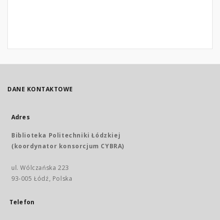
DANE KONTAKTOWE
Adres
Biblioteka Politechniki Łódzkiej
(koordynator konsorcjum CYBRA)
ul. Wólczańska 223
93-005 Łódź, Polska
Telefon