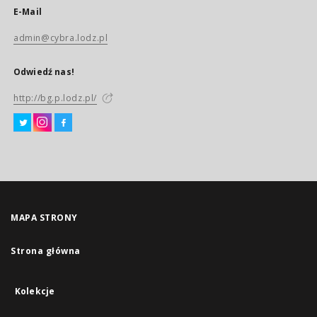
E-Mail
admin@cybra.lodz.pl
Odwiedź nas!
http://bg.p.lodz.pl/
MAPA STRONY
Strona główna
Kolekcje