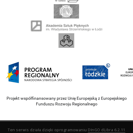
Projekt współfinansowany przez Unię Europejską z Europejskiego
Funduszu Rozwoju Regionalnego
Ten serwis działa dzięki oprogramowaniu
DInGO dLibra 6.2.11