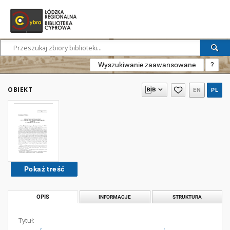
Wyszukiwanie zaawansowane
?
OBIEKT
EN
PL
Pokaż treść
OPIS
INFORMACJE
STRUKTURA
Tytuł: