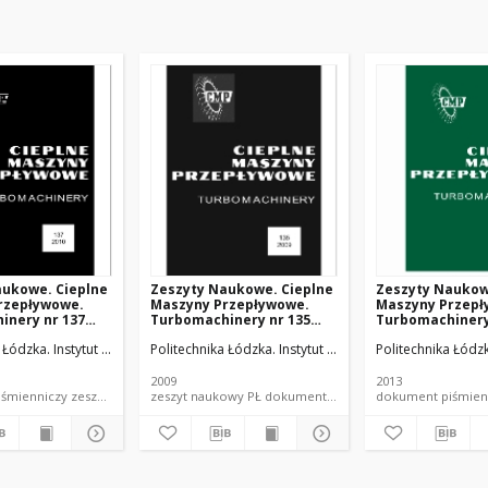
aukowe. Cieplne
Zeszyty Naukowe. Cieplne
Zeszyty Naukow
rzepływowe.
Maszyny Przepływowe.
Maszyny Przepł
inery nr 137
Turbomachinery nr 135
Turbomachinery
(2009)
(2013)
ych.
a Łódzka. Instytut Maszyn Przepływowych.
Politechnika Łódzka. Instytut Maszyn Przepływowych.
Politechnika Łódz
2009
2013
dokument piśmienniczy zeszyt naukowy PŁ
zeszyt naukowy PŁ dokument piśmienniczy