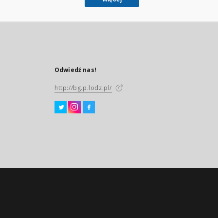
Odwiedź nas!
http://bg.p.lodz.pl/