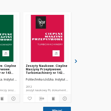
e. Cieplne
Zeszyty Naukowe. Cieplne
Zeszyty Naukowe. Ci
ywowe.
Maszyny Przepływowe.
Maszyny Przepływow
 nr 143
Turbomachinery nr 142
Turbomachinery nr 1
(2012)
(2011)
ka. Instytut Maszyn Przepływowych.
Politechnika Łódzka. Instytut Maszyn Przepływowych.
Politechnika Łódzka. In
2012
2011
dokument piśmienniczy zeszyt naukowy PŁ
zeszyt naukowy PŁ dokument piśmienniczy
zeszyt na
Więcej