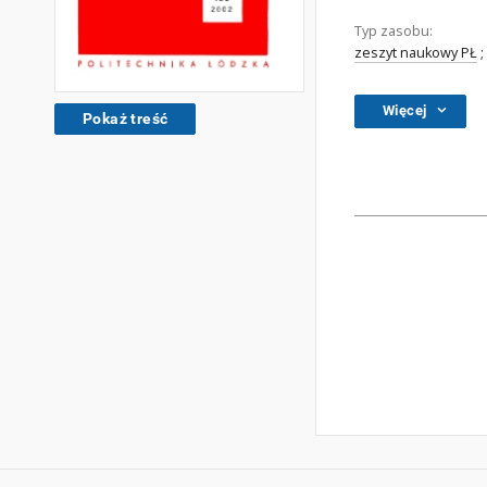
Typ zasobu:
zeszyt naukowy PŁ
;
Więcej
Pokaż treść