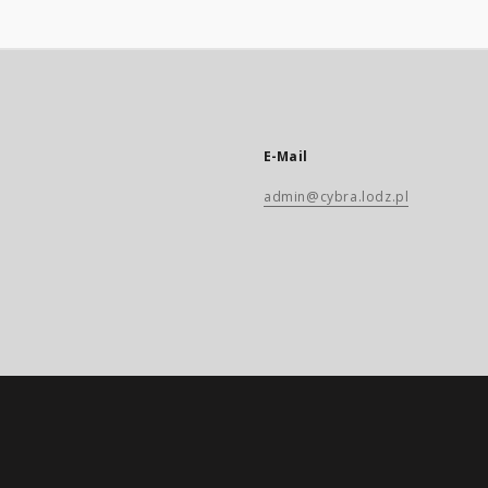
E-Mail
admin@cybra.lodz.pl