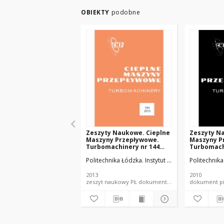
OBIEKTY
podobne
Zeszyty Naukowe. Cieplne
Zeszyty N
Maszyny Przepływowe.
Maszyny P
Turbomachinery nr 144
Turbomach
(2013)
(2010)
Politechnika Łódzka. Instytut Maszyn Przepływow
Politechnik
2013
2010
zeszyt naukowy PŁ dokument piśmienniczy