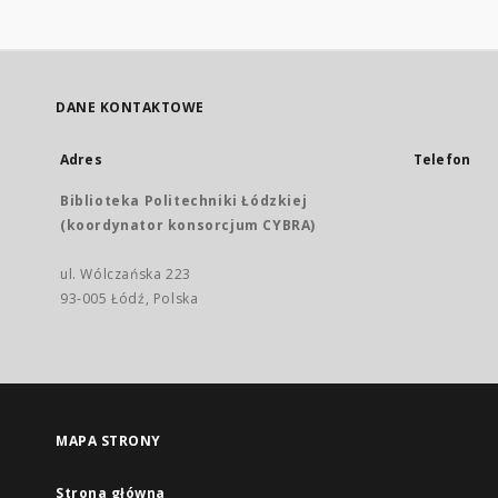
DANE KONTAKTOWE
Adres
Telefon
Biblioteka Politechniki Łódzkiej
(koordynator konsorcjum CYBRA)
ul. Wólczańska 223
93-005 Łódź, Polska
MAPA STRONY
Strona główna