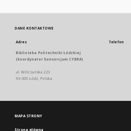
DANE KONTAKTOWE
Adres
Telefon
Biblioteka Politechniki Łódzkiej
(koordynator konsorcjum CYBRA)
ul. Wólczańska 223
93-005 Łódź, Polska
MAPA STRONY
Strona główna