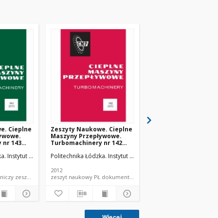
e. Cieplne
Zeszyty Naukowe. Cieplne
Zeszyty Naukowe. Ci
ywowe.
Maszyny Przepływowe.
Maszyny Przepływow
 nr 143
Turbomachinery nr 142
Turbomachinery nr 1
(2012)
(2011)
ka. Instytut Maszyn Przepływowych.
Politechnika Łódzka. Instytut Maszyn Przepływowych.
Politechnika Łódzka. In
2012
2011
dokument piśmienniczy zeszyt naukowy PŁ
zeszyt naukowy PŁ dokument piśmienniczy
zeszyt na
Więcej