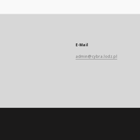
E-Mail
admin@cybra.lodz.pl