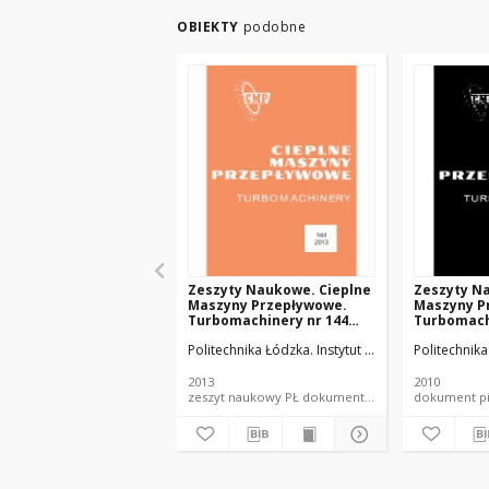
OBIEKTY
podobne
Zeszyty Naukowe. Cieplne
Zeszyty N
Maszyny Przepływowe.
Maszyny P
Turbomachinery nr 144
Turbomach
(2013)
(2010)
Politechnika Łódzka. Instytut Maszyn Przepływow
Politechnik
2013
2010
zeszyt naukowy PŁ dokument piśmienniczy