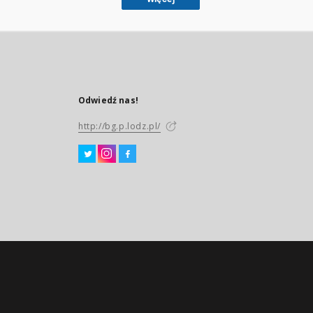
Odwiedź nas!
http://bg.p.lodz.pl/