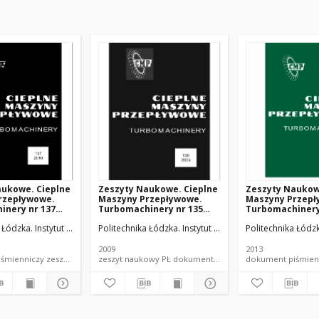
aukowe. Cieplne
Zeszyty Naukowe. Cieplne
Zeszyty Naukow
rzepływowe.
Maszyny Przepływowe.
Maszyny Przepł
inery nr 137
Turbomachinery nr 135
Turbomachinery
(2009)
(2013)
ych.
a Łódzka. Instytut Maszyn Przepływowych.
Politechnika Łódzka. Instytut Maszyn Przepływowych.
Politechnika Łódz
2009
2013
dokument piśmienniczy zeszyt naukowy PŁ
zeszyt naukowy PŁ dokument piśmienniczy