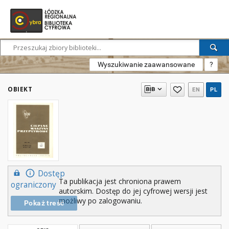
Wyszukiwanie zaawansowane
?
OBIEKT
EN
PL
Dostęp
Ta publikacja jest chroniona prawem
ograniczony
autorskim. Dostęp do jej cyfrowej wersji jest
możliwy po zalogowaniu.
Pokaż treść