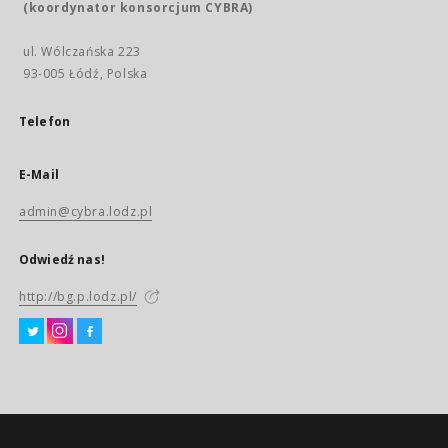
(koordynator konsorcjum CYBRA)
ul. Wólczańska 223
93-005 Łódź, Polska
Telefon
E-Mail
admin@cybra.lodz.pl
Odwiedź nas!
http://bg.p.lodz.pl/