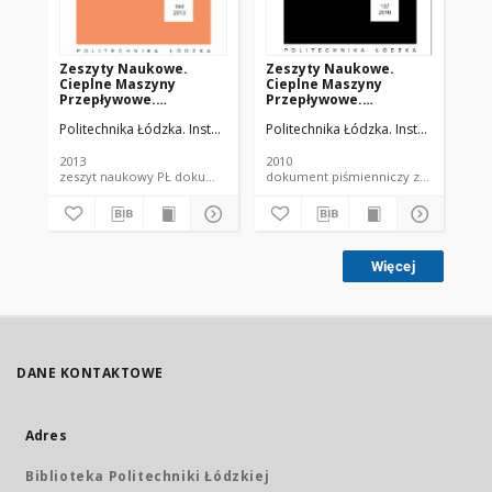
Zeszyty Naukowe.
Zeszyty Naukowe.
Ze
Cieplne Maszyny
Cieplne Maszyny
Ci
Przepływowe.
Przepływowe.
Pr
Turbomachinery nr 144
Turbomachinery nr 137
Tu
Politechnika Łódzka. Instytut Maszyn Przepływowych.
Politechnika Łódzka. Instytut Maszy
Pol
(2013)
(2010)
(20
2013
2010
200
zeszyt naukowy PŁ dokument piśmienniczy
dokument piśmienniczy zeszy
Więcej
DANE KONTAKTOWE
Adres
Biblioteka Politechniki Łódzkiej