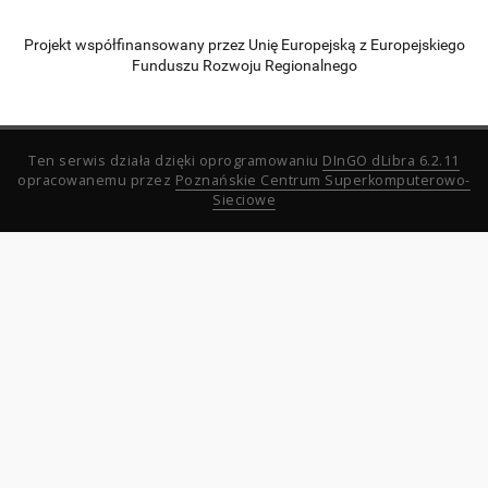
Projekt współfinansowany przez Unię Europejską z Europejskiego
Funduszu Rozwoju Regionalnego
Ten serwis działa dzięki oprogramowaniu
DInGO dLibra 6.2.11
opracowanemu przez
Poznańskie Centrum Superkomputerowo-
Sieciowe