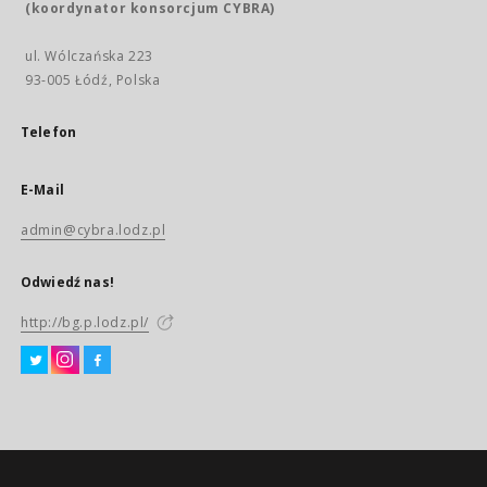
(koordynator konsorcjum CYBRA)
ul. Wólczańska 223
93-005 Łódź, Polska
Telefon
E-Mail
admin@cybra.lodz.pl
Odwiedź nas!
http://bg.p.lodz.pl/