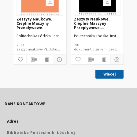
Zeszyty Naukowe.
Zeszyty Naukowe.
Ze
Cieplne Maszyny
Cieplne Maszyny
Ci
Przepływowe.
Przepływowe.
Pr
Turbomachinery nr 144
Turbomachinery nr 137
Tu
Politechnika Łódzka. Instytut Maszyn Przepływowych.
Politechnika Łódzka. Instytut Maszy
Pol
(2013)
(2010)
(20
2013
2010
200
zeszyt naukowy PŁ dokument piśmienniczy
dokument piśmienniczy zeszy
Więcej
DANE KONTAKTOWE
Adres
Biblioteka Politechniki Łódzkiej