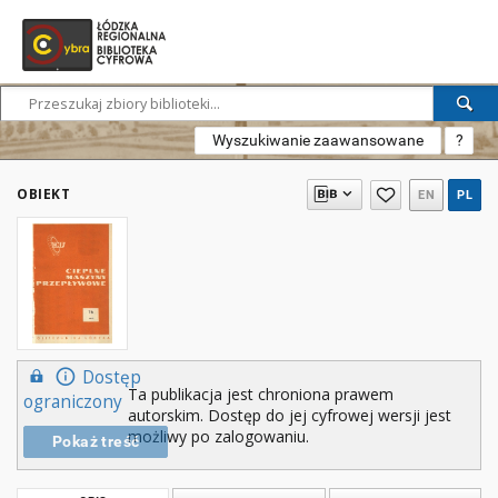
Wyszukiwanie zaawansowane
?
OBIEKT
EN
PL
Dostęp
Ta publikacja jest chroniona prawem
ograniczony
autorskim. Dostęp do jej cyfrowej wersji jest
możliwy po zalogowaniu.
Pokaż treść