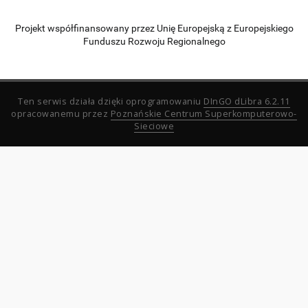
Projekt współfinansowany przez Unię Europejską z Europejskiego
Funduszu Rozwoju Regionalnego
Ten serwis działa dzięki oprogramowaniu
DInGO dLibra 6.2.11
opracowanemu przez
Poznańskie Centrum Superkomputerowo-
Sieciowe