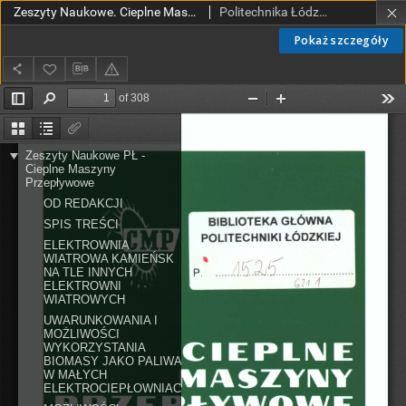
Zeszyty Naukowe. Cieplne Maszyny Przepływowe. Turbomachinery nr 132 (2007)
Politechnika Łódzka. Instytut Maszyn Przepływowych.
Pokaż szczegóły