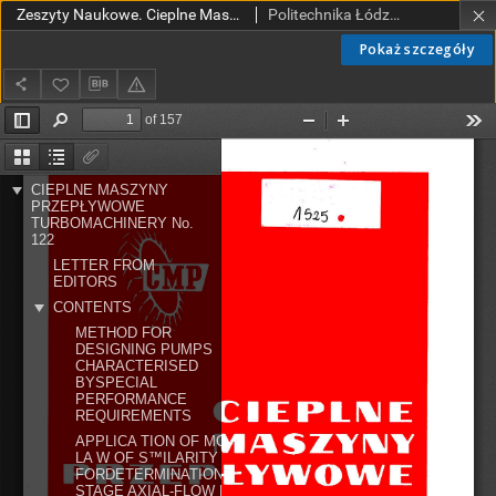
Zeszyty Naukowe. Cieplne Maszyny Przepływowe. Turbomachinery nr 122 str. 299-444 (2002)
Politechnika Łódzka. Instytut Maszyn Przepływowych.
Pokaż szczegóły