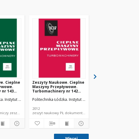
e. Cieplne
Zeszyty Naukowe. Cieplne
Zeszyty Naukowe. Ci
ywowe.
Maszyny Przepływowe.
Maszyny Przepływow
 nr 143
Turbomachinery nr 142
Turbomachinery nr 1
(2012)
(2011)
ka. Instytut Maszyn Przepływowych.
Politechnika Łódzka. Instytut Maszyn Przepływowych.
Politechnika Łódzka. In
2012
2011
dokument piśmienniczy zeszyt naukowy PŁ
zeszyt naukowy PŁ dokument piśmienniczy
zeszyt na
Więcej