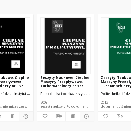
aukowe. Cieplne
Zeszyty Naukowe. Cieplne
Zeszyty Naukow
rzepływowe.
Maszyny Przepływowe.
Maszyny Przepł
inery nr 137
Turbomachinery nr 135
Turbomachinery
(2009)
(2013)
ych.
a Łódzka. Instytut Maszyn Przepływowych.
Politechnika Łódzka. Instytut Maszyn Przepływowych.
Politechnika Łódz
2009
2013
dokument piśmienniczy zeszyt naukowy PŁ
zeszyt naukowy PŁ dokument piśmienniczy