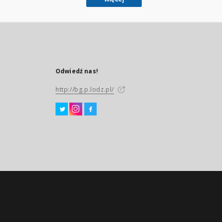
Odwiedź nas!
http://bg.p.lodz.pl/