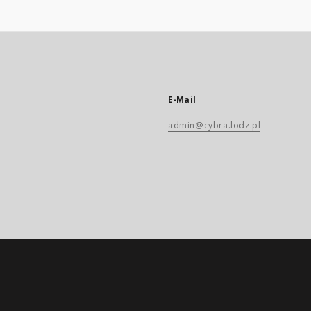
E-Mail
admin@cybra.lodz.pl