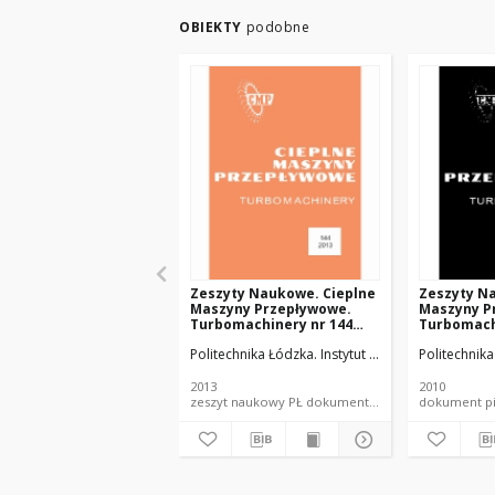
OBIEKTY
podobne
Zeszyty Naukowe. Cieplne
Zeszyty N
Maszyny Przepływowe.
Maszyny P
Turbomachinery nr 144
Turbomach
(2013)
(2010)
Politechnika Łódzka. Instytut Maszyn Przepływow
Politechnik
2013
2010
zeszyt naukowy PŁ dokument piśmienniczy