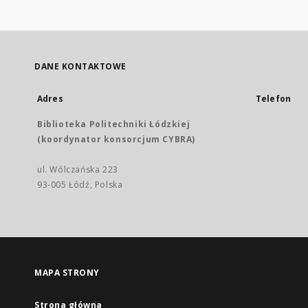
DANE KONTAKTOWE
Adres
Telefon
Biblioteka Politechniki Łódzkiej
(koordynator konsorcjum CYBRA)
ul. Wólczańska 223
93-005 Łódź, Polska
MAPA STRONY
Strona główna