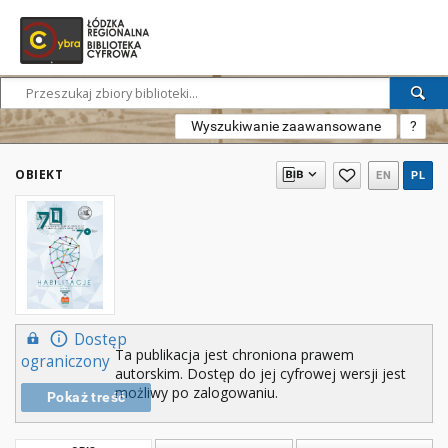
Wyszukiwanie zaawansowane
?
OBIEKT
EN
PL
Dostęp
Ta publikacja jest chroniona prawem
ograniczony
autorskim. Dostęp do jej cyfrowej wersji jest
możliwy po zalogowaniu.
Pokaż treść