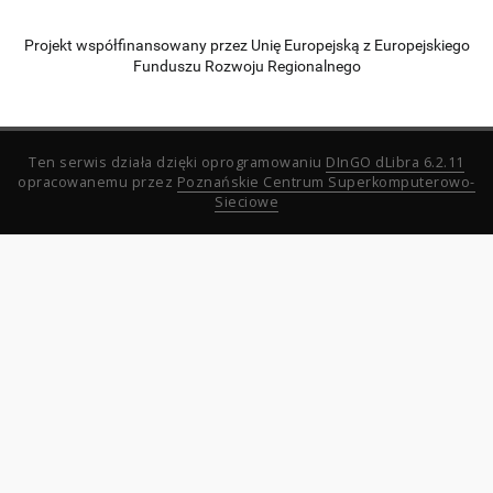
Projekt współfinansowany przez Unię Europejską z Europejskiego
Funduszu Rozwoju Regionalnego
Ten serwis działa dzięki oprogramowaniu
DInGO dLibra 6.2.11
opracowanemu przez
Poznańskie Centrum Superkomputerowo-
Sieciowe