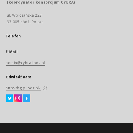
(koordynator konsorcjum CYBRA)
ul. Wólczańska 223
93-005 Łódź, Polska
Telefon
E-Mail
admin@cybra.lodz.pl
Odwiedź nas!
http://bg.p.lodz.pl/