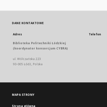
DANE KONTAKTOWE
Adres
Telefon
Biblioteka Politechniki Łódzkiej
(koordynator konsorcjum CYBRA)
ul. Wólczańska 223
93-005 Łódź, Polska
MAPA STRONY
Strona główna