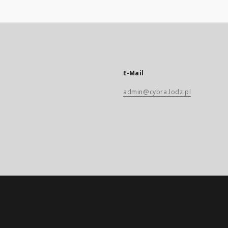
E-Mail
admin@cybra.lodz.pl