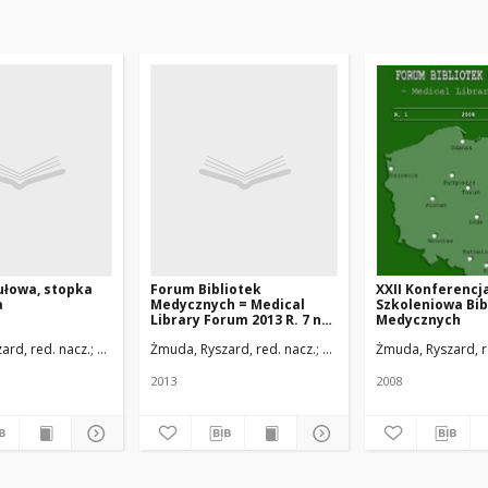
ułowa, stopka
Forum Bibliotek
XXII Konferencj
a
Medycznych = Medical
Szkoleniowa Bib
Library Forum 2013 R. 7 nr
Medycznych
2(12) (cały numer)
y w Łodzi
ard, red. nacz.
Uniwersytet Medyczny w Łodzi
Żmuda, Ryszard, red. nacz.
Uniwersytet Medyczny w Ł
Żmuda, Ryszard, r
2013
2008