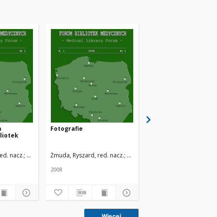
a
Fotografie
Program XXII Konfere
liotek
Szkoleniowej Bibliot
Medycznych, Warszaw
24 czerwca 2003 r.
odzi
ed. nacz.
Uniwersytet Medyczny w Łodzi
Żmuda, Ryszard, red. nacz.
Uniwersytet Medyczny w Łodzi
Żmuda, Ryszard, red. na
2008
2008
Więcej