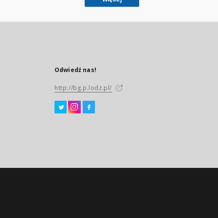
Odwiedź nas!
http://bg.p.lodz.pl/