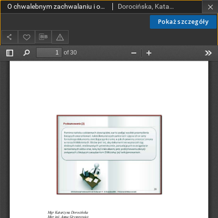
O chwalebnym zachwalaniu i odkrywaniu odkrytego czyli o działaniach promocyjnych Biblioteki Głównej Gdańskiego Uniwersytetu Medycznego
Dorocińska, Katarzyna; Grygorowicz Anna; Kraszewska Elżbieta
Pokaż szczegóły