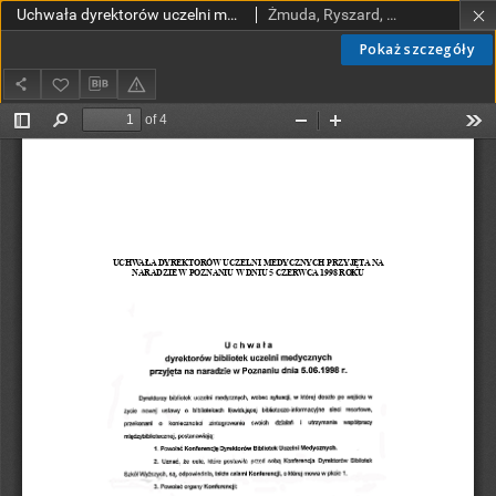
Uchwała dyrektorów uczelni medycznych przyjęta na naradzie w Poznaniu w dniu 5 czerwca 1998 roku
Żmuda, Ryszard, red. nacz.
Pokaż szczegóły