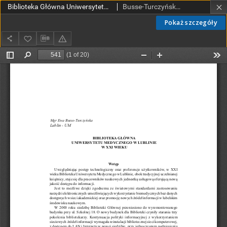
Biblioteka Główna Uniwersytetu Medycznego w Lublinie w XXI wieku
Busse-Turczyńska, Ewa
Pokaż szczegóły