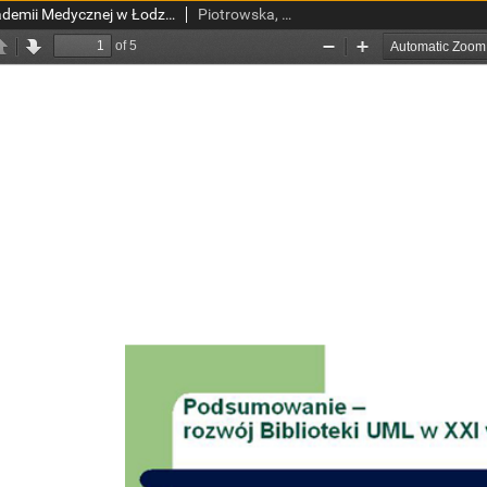
Biblioteka Główna Akademii Medycznej w Łodzi - ze wspomnień emerytki
Piotrowska, Jadwiga