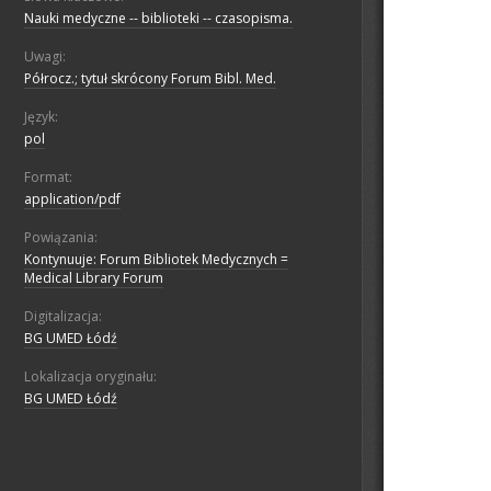
Nauki medyczne -- biblioteki -- czasopisma.
Uwagi:
Półrocz.; tytuł skrócony Forum Bibl. Med.
Język:
pol
Format:
application/pdf
Powiązania:
Kontynuuje: Forum Bibliotek Medycznych =
Medical Library Forum
Digitalizacja:
BG UMED Łódź
Lokalizacja oryginału:
BG UMED Łódź