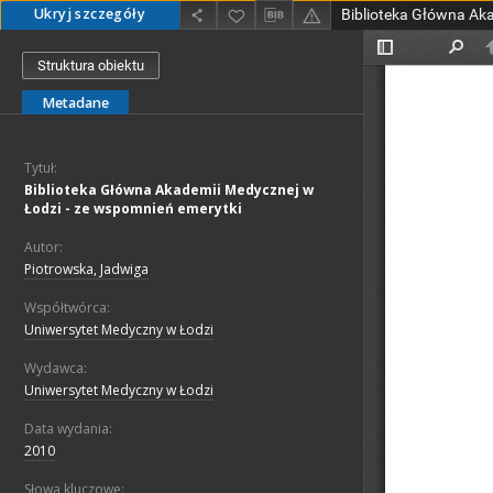
Ukryj szczegóły
Struktura obiektu
Metadane
Tytuł:
Biblioteka Główna Akademii Medycznej w
Łodzi - ze wspomnień emerytki
Autor:
Piotrowska, Jadwiga
Współtwórca:
Uniwersytet Medyczny w Łodzi
Wydawca:
Uniwersytet Medyczny w Łodzi
Data wydania:
2010
Słowa kluczowe: