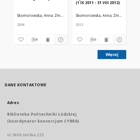
(1 IX 2011 - 31 VIII 2012)
(1 
Skomorowska, Anna
Żmuda, Ryszard. Red. nacz.
Skomorowska, Anna
Żmuda, Ryszard
Sk
2004
2012
201
Więcej
DANE KONTAKTOWE
Adres
Biblioteka Politechniki Łódzkiej
(koordynator konsorcjum CYBRA)
ul. Wólczańska 223