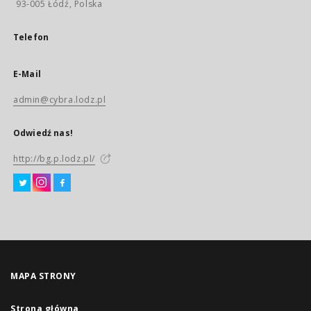
93-005 Łódź, Polska
Telefon
E-Mail
admin@cybra.lodz.pl
Odwiedź nas!
http://bg.p.lodz.pl/
MAPA STRONY
Strona główna