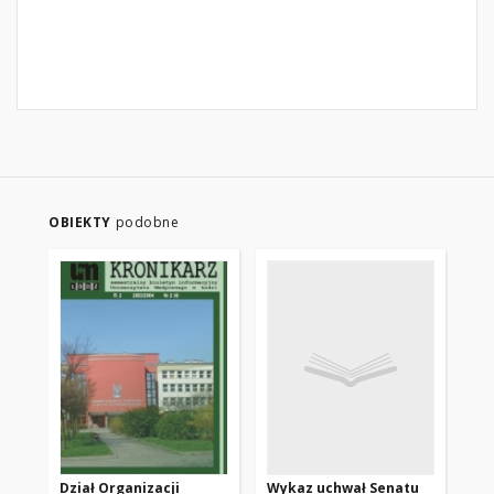
OBIEKTY
podobne
Dział Organizacji
Wykaz uchwał Senatu
Wy