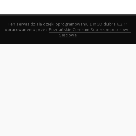
Ten serwis działa dzięki oprogramowaniu
DInGO dLibra 6.2.11
opracowanemu przez
Poznańskie Centrum Superkomputerowo-
Sieciowe