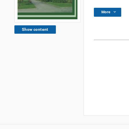
More
Show content