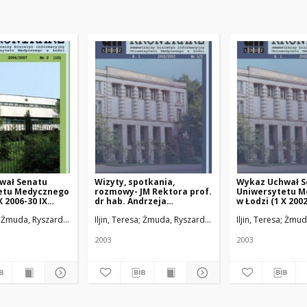
wał Senatu
Wizyty, spotkania,
Wykaz Uchwał S
etu Medycznego
rozmowy- JM Rektora prof.
Uniwersytetu 
X 2006-30 IX
dr hab. Andrzeja
w Łodzi (1 X 2002
Lewińskiego
2003)
Żmuda, Ryszard. Red. nacz.
Iljin, Teresa
Żmuda, Ryszard. Red. nacz.
Iljin, Teresa
Żmuda
2003
2003