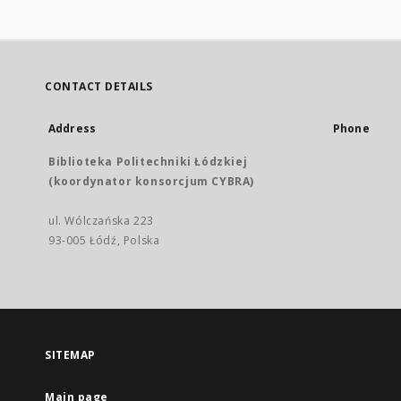
CONTACT DETAILS
Address
Phone
Biblioteka Politechniki Łódzkiej
(koordynator konsorcjum CYBRA)
ul. Wólczańska 223
93-005 Łódź, Polska
SITEMAP
Main page