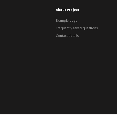
About Project
Example page
Frequently asked questions
Contact details