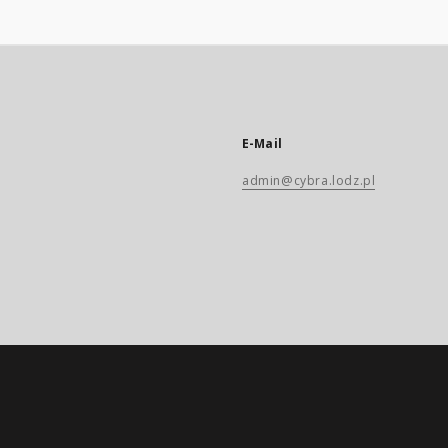
E-Mail
admin@cybra.lodz.pl