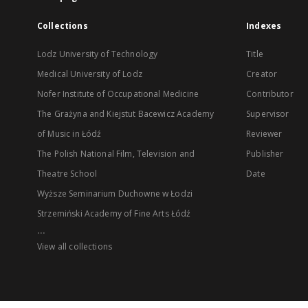
Collections
Indexes
Lodz University of Technology
Title
Medical University of Lodz
Creator
Nofer Institute of Occupational Medicine
Contributor
The Grażyna and Kiejstut Bacewicz Academy
Supervisor
of Music in Łódź
Reviewer
The Polish National Film, Television and
Publisher
Theatre School
Date
Wyższe Seminarium Duchowne w Łodzi
Strzemiński Academy of Fine Arts Łódź
...
View all collections