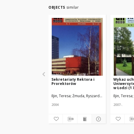
OBJECTS
similar
Sekretariaty Rektora i
Wykaz uch
Prorektorów
Uniwersyt
w Łodzi (1 
2007)
Iljin, Teresa
Żmuda, Ryszard. Red. nacz.
Iljin, Teresa
2004
2007-.