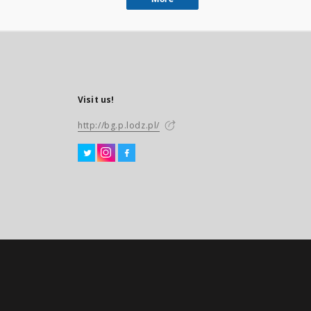
Visit us!
http://bg.p.lodz.pl/