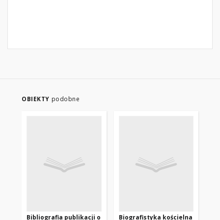
OBIEKTY
podobne
Bibliografia publikacji o
Biografistyka kościelna
Bib