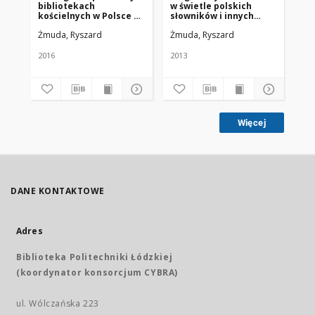
bibliotekach
w świetle polskich
pi
kościelnych w Polsce za
słowników i innych
po
lata 1945-2015
publikacji (1945-2013)
ko
Żmuda, Ryszard
Żmuda, Ryszard
Żm
2016
2013
201
Więcej
DANE KONTAKTOWE
Adres
Biblioteka Politechniki Łódzkiej
(koordynator konsorcjum CYBRA)
ul. Wólczańska 223