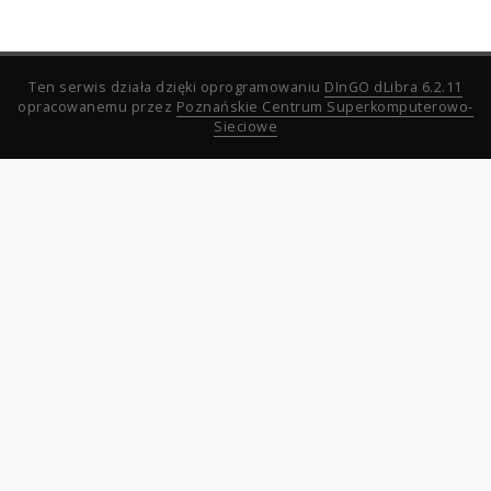
Ten serwis działa dzięki oprogramowaniu
DInGO dLibra 6.2.11
opracowanemu przez
Poznańskie Centrum Superkomputerowo-
Sieciowe