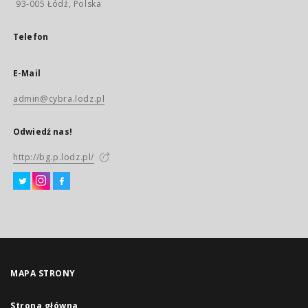
93-005 Łódź, Polska
Telefon
E-Mail
admin@cybra.lodz.pl
Odwiedź nas!
http://bg.p.lodz.pl/
MAPA STRONY
Strona główna