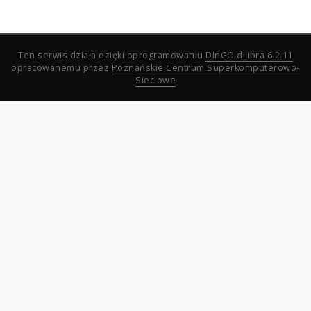
Ten serwis działa dzięki oprogramowaniu
DInGO dLibra 6.2.11
opracowanemu przez
Poznańskie Centrum Superkomputerowo-
Sieciowe