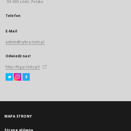
93-005 Łódź, Polska
Telefon
E-Mail
admin@cybra.lodz.pl
Odwiedź nas!
http://bg.p.lodz.pl/
MAPA STRONY
Strona główna