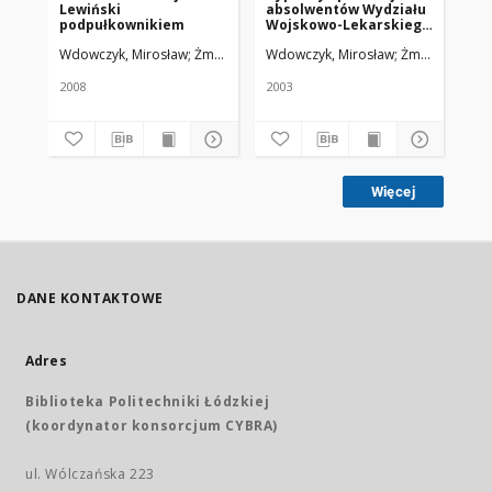
Lewiński
absolwentów Wydziału
po
podpułkownikiem
Wojskowo-Lekarskiego
Wo
Uniwersytetu
Me
Wdowczyk, Mirosław
Żmuda, Ryszard. Red. nacz.
Wdowczyk, Mirosław
Żmuda, Ryszard
Wd
Medycznego w Łodzi
dy
Sz
2008
2003
200
Więcej
DANE KONTAKTOWE
Adres
Biblioteka Politechniki Łódzkiej
(koordynator konsorcjum CYBRA)
ul. Wólczańska 223