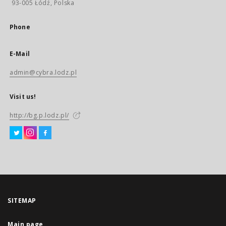
93-005 Łódź, Polska
Phone
E-Mail
admin@cybra.lodz.pl
Visit us!
http://bg.p.lodz.pl/
SITEMAP
Main page