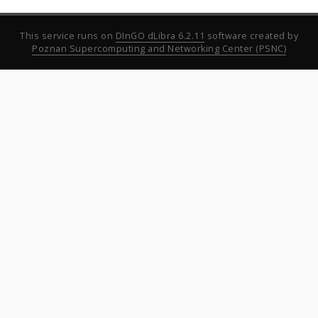
This service runs on
DInGO dLibra 6.2.11
software created by
Poznan Supercomputing and Networking Center (PSNC)