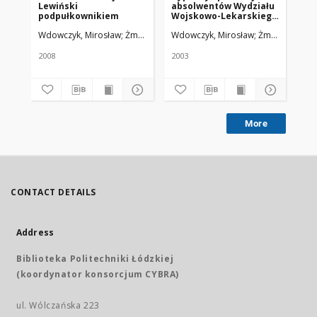
Lewiński
absolwentów Wydziału
po
podpułkownikiem
Wojskowo-Lekarskiego
Wo
Uniwersytetu
Me
Wdowczyk, Mirosław
Żmuda, Ryszard. Red. nacz.
Wdowczyk, Mirosław
Żmuda, Ryszard
Wd
Medycznego w Łodzi
dy
Sz
2008
2003
200
More
CONTACT DETAILS
Address
Biblioteka Politechniki Łódzkiej
(koordynator konsorcjum CYBRA)
ul. Wólczańska 223