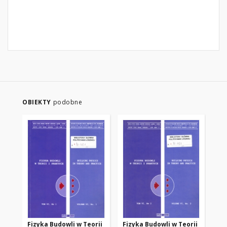
OBIEKTY
podobne
Fizyka Budowli w Teorii
Fizyka Budowli w Teorii
Fi