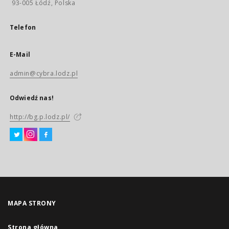
93-005 Łódź, Polska
Telefon
E-Mail
admin@cybra.lodz.pl
Odwiedź nas!
http://bg.p.lodz.pl/
MAPA STRONY
Strona główna