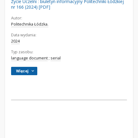
Życie Uczelni : biuletyn informacyjny Politechniki Łódzkiej
nr 166 (2024) [PDF]
Autor:
Politechnika Łódzka.
Data wydania:
2024
Typ zasobu:
language document
;
serial
Więcej