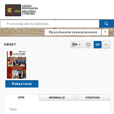
Wyszukiwanie zaawansowane
?
OBIEKT
EN
PL
Pokaż treść
OPIS
INFORMACJE
STRUKTURA
Tytuł: