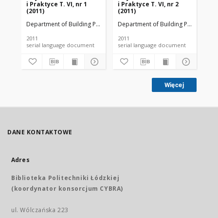
i Praktyce T. VI, nr 1
i Praktyce T. VI, nr 2
i P
(2011)
(2011)
(20
Department of Building Physicsand Building Materials
Department of Building Physicsand B
Dep
2011
2011
201
serial language document
serial language document
Więcej
DANE KONTAKTOWE
Adres
Biblioteka Politechniki Łódzkiej
(koordynator konsorcjum CYBRA)
ul. Wólczańska 223