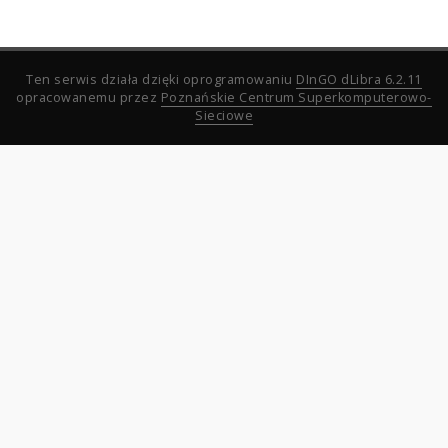
Ten serwis działa dzięki oprogramowaniu
DInGO dLibra 6.2.11
opracowanemu przez
Poznańskie Centrum Superkomputerowo-
Sieciowe