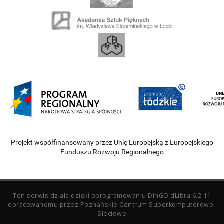
Projekt współfinansowany przez Unię Europejską z Europejskiego
Funduszu Rozwoju Regionalnego
Ten serwis działa dzięki oprogramowaniu
DInGO dLibra 6.2.11
opracowanemu przez
Poznańskie Centrum Superkomputerowo-
Sieciowe