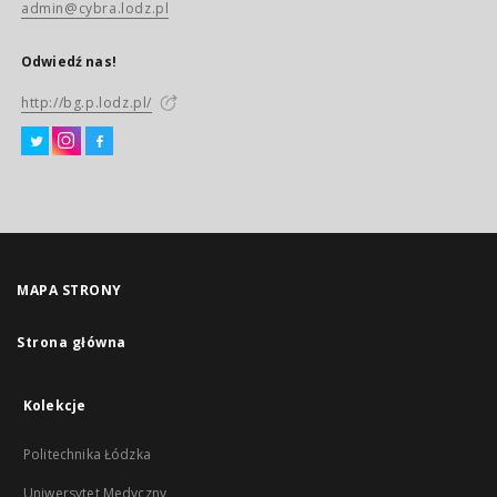
admin@cybra.lodz.pl
Odwiedź nas!
http://bg.p.lodz.pl/
MAPA STRONY
Strona główna
Kolekcje
Politechnika Łódzka
Uniwersytet Medyczny