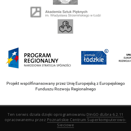
Projekt współfinansowany przez Unię Europejską z Europejskiego
Funduszu Rozwoju Regionalnego
Ten serwis działa dzięki oprogramowaniu
DInGO dLibra 6.2.11
opracowanemu przez
Poznańskie Centrum Superkomputerowo-
Sieciowe