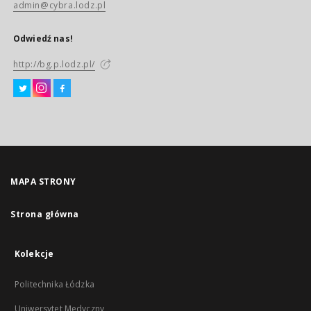
admin@cybra.lodz.pl
Odwiedź nas!
http://bg.p.lodz.pl/
MAPA STRONY
Strona główna
Kolekcje
Politechnika Łódzka
Uniwersytet Medyczny