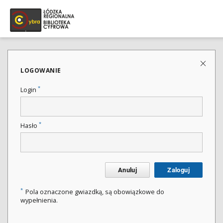
LOGOWANIE
*
Login
*
Hasło
Anuluj
Zaloguj
*
Pola oznaczone gwiazdką, są obowiązkowe do
wypełnienia.