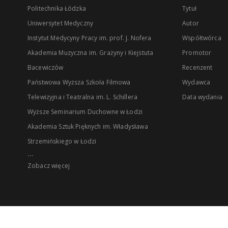
Politechnika Łódzka
Tytuł
Uniwersytet Medyczny
Autor
Instytut Medycyny Pracy im. prof. J. Nofera
Współtwórca
Akademia Muzyczna im. Grażyny i Kiejstuta
Promotor
Bacewiczów
Recenzent
Państwowa Wyższa Szkoła Filmowa
Wydawca
Telewizyjna i Teatralna im. L. Schillera
Data wydania
Wyższe Seminarium Duchowne w Łodzi
Akademia Sztuk Pięknych im. Władysława
Strzemińskiego w Łodzi
...
Zobacz więcej