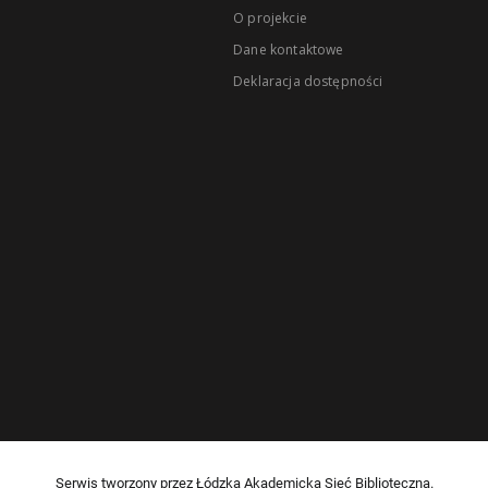
O projekcie
Dane kontaktowe
Deklaracja dostępności
Serwis tworzony przez Łódzką Akademicką Sieć Biblioteczną.