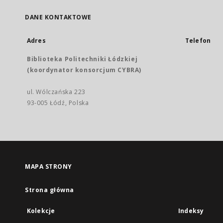
DANE KONTAKTOWE
Adres
Telefon
Biblioteka Politechniki Łódzkiej
(koordynator konsorcjum CYBRA)
ul. Wólczańska 223
93-005 Łódź, Polska
MAPA STRONY
Strona główna
Kolekcje
Indeksy