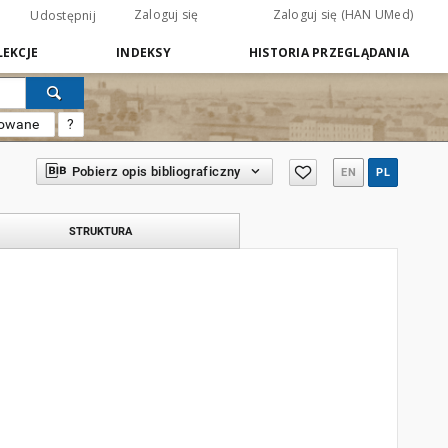
Zaloguj się
Zaloguj się (HAN UMed)
Udostępnij
EKCJE
INDEKSY
HISTORIA PRZEGLĄDANIA
sowane
?
Pobierz opis bibliograficzny
EN
PL
STRUKTURA