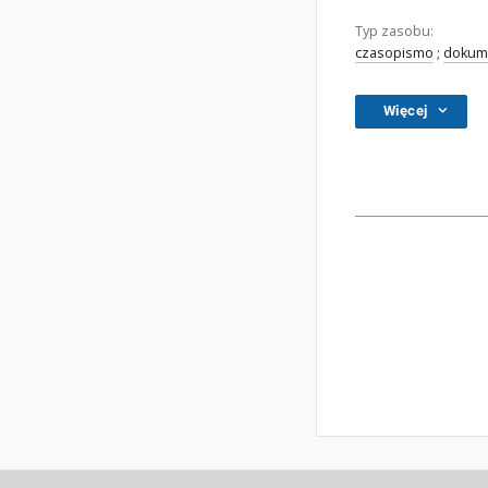
Typ zasobu:
czasopismo
;
dokume
Więcej