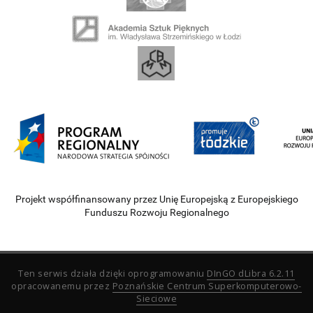
Projekt współfinansowany przez Unię Europejską z Europejskiego
Funduszu Rozwoju Regionalnego
Ten serwis działa dzięki oprogramowaniu
DInGO dLibra 6.2.11
opracowanemu przez
Poznańskie Centrum Superkomputerowo-
Sieciowe