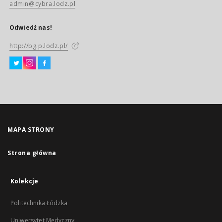
admin@cybra.lodz.pl
Odwiedź nas!
http://bg.p.lodz.pl/
MAPA STRONY
Strona główna
Kolekcje
Politechnika Łódzka
Uniwersytet Medyczny