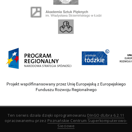
Projekt współfinansowany przez Unię Europejską z Europejskiego
Funduszu Rozwoju Regionalnego
Ten serwis działa dzięki oprogramowaniu
DInGO dLibra 6.2.11
opracowanemu przez
Poznańskie Centrum Superkomputerowo-
Sieciowe