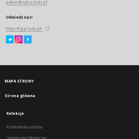
admin@cybra.lodz.pl
Odwiedź nas!
http://bg.p.lodz.pl/
MAPA STRONY
Strona główna
Kolekcje
Politechnika Łódzka
Uniwersytet Medyczny