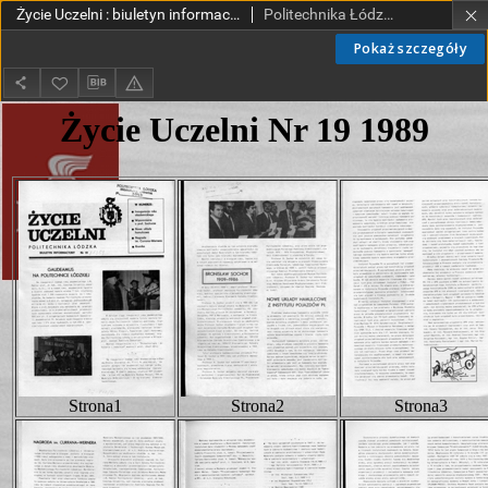
Życie Uczelni : biuletyn informacyjny Politechniki Łódzkiej nr 19 (1989) [HTML]
Politechnika Łódzka.
Pokaż szczegóły