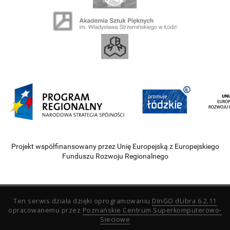
Projekt współfinansowany przez Unię Europejską z Europejskiego
Funduszu Rozwoju Regionalnego
Ten serwis działa dzięki oprogramowaniu
DInGO dLibra 6.2.11
opracowanemu przez
Poznańskie Centrum Superkomputerowo-
Sieciowe