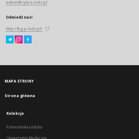
admin@cybra.lodz.pl
Odwiedź nas!
http://bg.p.lodz.pl/
MAPA STRONY
Strona główna
Kolekcje
Politechnika Łódzka
Uniwersytet Medyczny