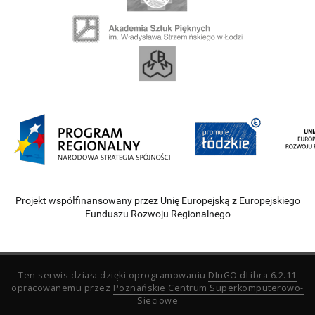
Projekt współfinansowany przez Unię Europejską z Europejskiego
Funduszu Rozwoju Regionalnego
Ten serwis działa dzięki oprogramowaniu
DInGO dLibra 6.2.11
opracowanemu przez
Poznańskie Centrum Superkomputerowo-
Sieciowe