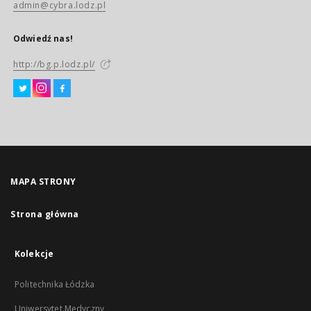
admin@cybra.lodz.pl
Odwiedź nas!
http://bg.p.lodz.pl/
MAPA STRONY
Strona główna
Kolekcje
Politechnika Łódzka
Uniwersytet Medyczny