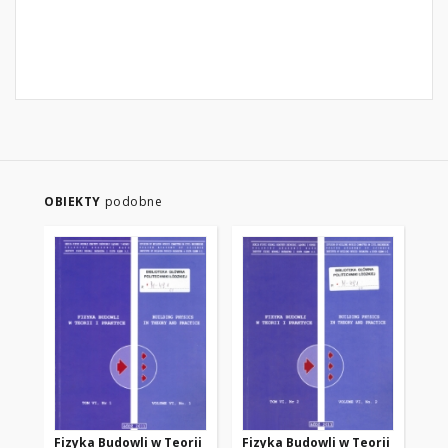
OBIEKTY
podobne
Fizyka Budowli w Teorii
Fizyka Budowli w Teorii
Fi