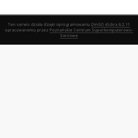
Ten serwis działa dzięki oprogramowaniu
DInGO dLibra 6.2.11
opracowanemu przez
Poznańskie Centrum Superkomputerowo-
Sieciowe