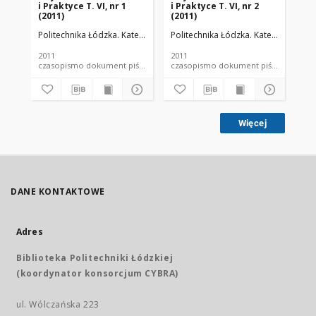
i Praktyce T. VI, nr 1
i Praktyce T. VI, nr 2
i P
(2011)
(2011)
(20
Politechnika Łódzka. Katedra Fizyki Budowli i Materiałów Budowlanych
Politechnika Łódzka. Katedra Fizyki
Pol
2011
2011
201
czasopismo dokument piśmienniczy
czasopismo dokument piśmienniczy
Więcej
DANE KONTAKTOWE
Adres
Biblioteka Politechniki Łódzkiej
(koordynator konsorcjum CYBRA)
ul. Wólczańska 223