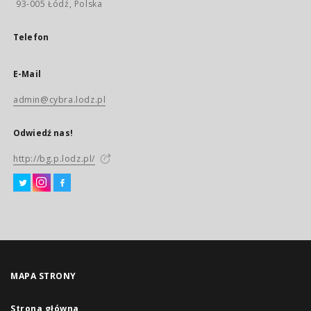
93-005 Łódź, Polska
Telefon
E-Mail
admin@cybra.lodz.pl
Odwiedź nas!
http://bg.p.lodz.pl/
MAPA STRONY
Strona główna